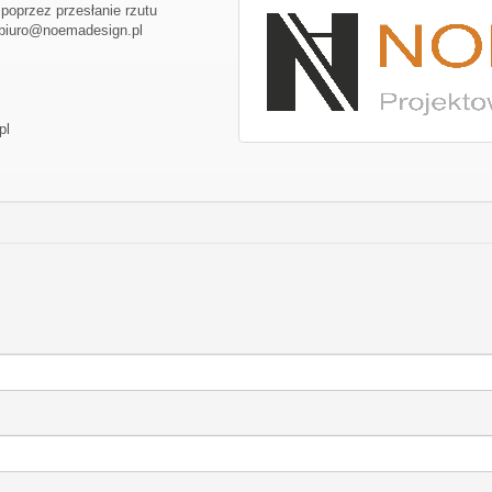
oprzez przesłanie rzutu
 biuro@noemadesign.pl
pl