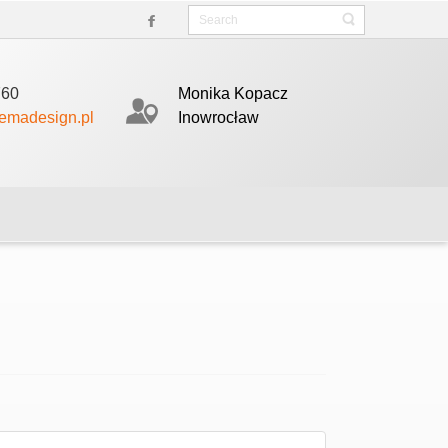
nętrze.
760
Monika Kopacz
emadesign.pl
Inowrocław